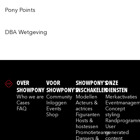
Pony Points
DBA Wetgeving
OVER
VOOR
SHOWPONY'S
ONZE
SHOWPONY
SHOWPONY'S
INSCHAKELEN
DIENSTEN
Who we are
Community
Modellen
Merkactivaties
Cases
Inloggen
Acteurs &
Eventmanagem
FAQ
Events
actrices
Concept
Shop
Figuranten
styling
Hosts &
Randprogramm
hostessen
User
Promotieteams
generated
Dansers &
content