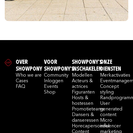
OVER
VOOR
SHOWPONY'S
ONZE
SHOWPONY
SHOWPONY'S
INSCHAKELEN
DIENSTEN
Who we are
Community
Modellen
Merkactivaties
Cases
Inloggen
Acteurs &
Eventmanagem
FAQ
Events
actrices
Concept
Shop
Figuranten
styling
Hosts &
Randprogramm
hostessen
User
Promotieteams
generated
Dansers &
content
danseressen
Micro
Horecapersoneel
influencer
Content
marketing