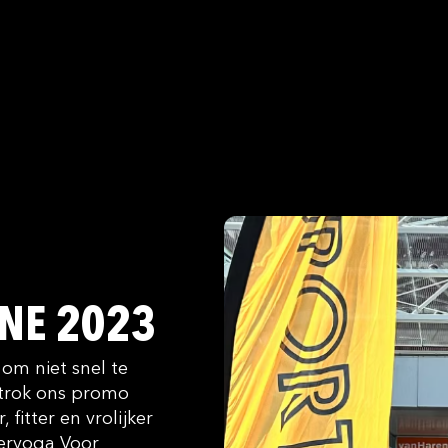
NE 2023
m niet snel te
 trok ons promo
itter en vrolijker
weryoga Voor