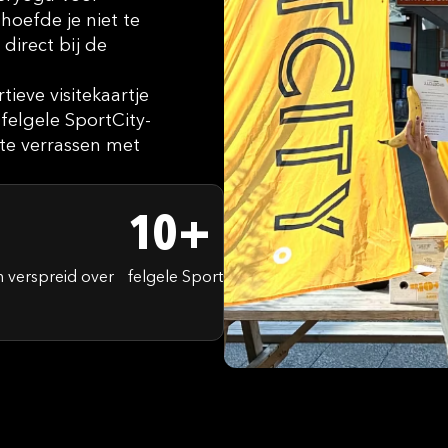
hoefde je niet te
 direct bij de
eve visitekaartje
felgele SportCity-
te verrassen met
10+
verspreid over
felgele SportCity-auto’s