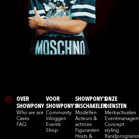
OVER
VOOR
SHOWPONY'S
ONZE
SHOWPONY
SHOWPONY'S
INSCHAKELEN
DIENSTEN
Who we are
Community
Modellen
Merkactivaties
Cases
Inloggen
Acteurs &
Eventmanagem
FAQ
Events
actrices
Concept
Shop
Figuranten
styling
Hosts &
Randprogramm