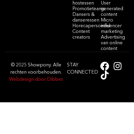
hostessen
User
Promotieteams
generated
Dansers &
content
danseressen
Micro
Horecapersoneel
influencer
Content
marketing
creators
Advertising
van online
content
© 2025 Showpony. Alle
STAY
rechten voorbehouden.
CONNECTED
Webdesign door Dibbes